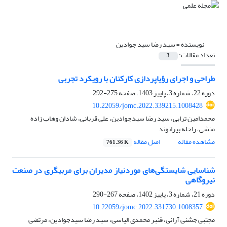
نویسنده =
سید رضا سید جوادین
تعداد مقالات:
3
طراحی و اجرای رؤیاپردازی کارکنان با رویکرد تجربی
دوره 22، شماره 3، پاییز 1403، صفحه
275-292
10.22059/jomc.2022.339215.1008428
محمدامین ترابی، سید رضا سیدجوادین، علی قربانی، شادان وهاب زاده
منشی، راحله بیرانوند
مشاهده مقاله
اصل مقاله
761.36 K
شناسایی شایستگی‌های موردنیاز مدیران برای مربیگری در صنعت
نیروگاهی
دوره 21، شماره 3، پاییز 1402، صفحه
267-290
10.22059/jomc.2022.331730.1008357
مجتبی جشنی آرانی، قنبر محمدی الیاسی، سید رضا سیدجوادین، مرتضی