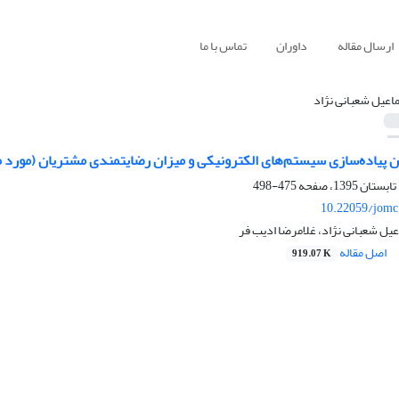
ارسال مقاله
داوران
تماس با ما
اعیل شعبانی نژاد
ن پیاده‌سازی سیستم‌های الکترونیکی و میزان رضایتمندی مشتریان (مورد 
475-498
10.22059/jomc
ل شعبانی نژاد، غلامرضا ادیب فر
اصل مقاله
919.07 K