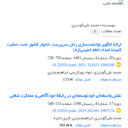
نویسنده =
محمد علی گودرزی
تعداد مقالات:
2
ارائة الگوی توانمندسازی زنان سرپرست خانوار کشور تحت حمایت
کمیتة امداد امام خمینی(ره)
دوره 20، شماره 4، زمستان 1401، صفحه
705-728
10.22059/jomc.2021.324423.1008298
محمد علی گودرزی، جواد پورکریمی، ابراهیم مزاری
مشاهده مقاله
اصل مقاله
1.75 M
نقش واسطه‌ای خودتوسعه‌ای در رابطۀ خودآگاهی و عملکرد شغلی
دوره 17، شماره 4، زمستان 1398، صفحه
531-548
10.22059/jomc.2019.262101.1007574
محمدعلی گودرزی، ابراهیم مزاری، کبری خباره
مشاهده مقاله
اصل مقاله
832.46 K