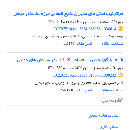
فراترکیب نقش های مدیران منابع انسانی حوزه سلامت و درمان
دوره 22، شماره 2، تابستان 1403، صفحه
161-175
10.22059/jomc.2024.368256.1008614
یوسف وکیلی، سعید جعفری نیا، اکبر حسن پور، مهدی خرم راد
مشاهده مقاله
اصل مقاله
1.94 M
طراحی الگوی مدیریت حسادت کارکنان در سازمان ‏های دولتی
دوره 19، شماره 4، زمستان 1400، صفحه
789-821
10.22059/jomc.2021.319351.1008232
اکبر حسن پور، سعید جعفری نیا، یوسف وکیلی، مهدی مهذبی
مشاهده مقاله
اصل مقاله
926.07 K
مقالات آماده انتشار
شماره جاری