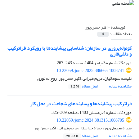
نویسنده =
اکبر حسن پور
تعداد مقالات:
4
کوتوله‌پروری در سازمان: شناسایی پیشایندها با رویکرد فراترکیب
و دلفی‌فازی
دوره 23، شماره 3، پاییز 1404، صفحه
243-267
10.22059/jomc.2025.386665.1008741
نفیسه سوهانیان، مریم طهرانی، اکبر حسن پور، روح‌اله نوری
مشاهده مقاله
اصل مقاله
1.2 M
فراترکیب پیشایندها و پسایندهای شجاعت در محل کار
دوره 22، شماره 4، زمستان 1403، صفحه
309-325
10.22059/jomc.2024.381315.1008705
منیره محبعلی پور، حمزه خواستار، مریم طهرانی، اکبر حسن پور
مشاهده مقاله
اصل مقاله
791.93 K