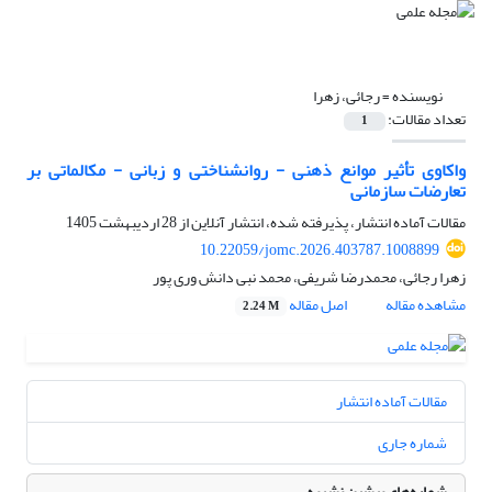
نویسنده =
رجائی، زهرا
تعداد مقالات:
1
واکاوی تأثیر موانع ذهنی - روانشناختی و زبانی - مکالماتی بر
تعارضات سازمانی
مقالات آماده انتشار، پذیرفته شده، انتشار آنلاین از
28 اردیبهشت 1405
10.22059/jomc.2026.403787.1008899
زهرا رجائی، محمدرضا شریفی، محمد نبی دانش وری پور
مشاهده مقاله
اصل مقاله
2.24 M
مقالات آماده انتشار
شماره جاری
شماره‌های پیشین نشریه