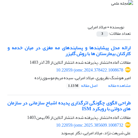
نویسنده =
میلاد امرایی
تعداد مقالات:
3
ارائه مدل پیشایندها و پسایندهای مه مغزی در میان خدمه و
کارکنان بیمارستان ها با روش گلیزر
مقالات آماده انتشار، پذیرفته شده، انتشار آنلاین از
28 آذر 1403
10.22059/jomc.2024.378422.1008678
امیر هوشنگ نظرپوری، میلاد امرایی، سیده مریم موسوی زاده
مشاهده مقاله
اصل مقاله
1.13 M
طراحی الگوی چگونگی اثرگذاری پدیده اشباح سازمانی در سازمان
های دولتی با رویکرد ISM
مقالات آماده انتشار، پذیرفته شده، انتشار آنلاین از
06 بهمن 1403
10.22059/jomc.2025.385609.1008732
علی شریعت نژاد، میلاد امرایی، نگار عیسوند