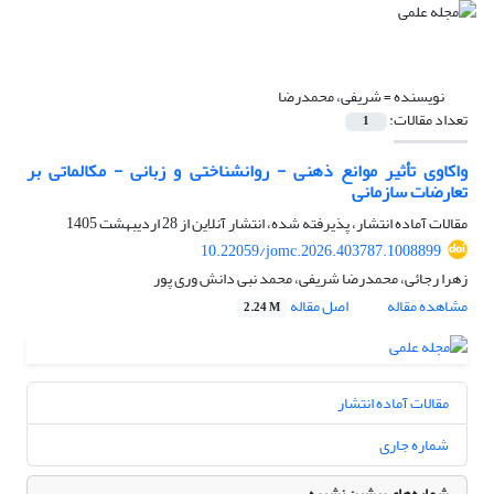
نویسنده =
شریفی، محمدرضا
تعداد مقالات:
1
واکاوی تأثیر موانع ذهنی - روانشناختی و زبانی - مکالماتی بر
تعارضات سازمانی
مقالات آماده انتشار، پذیرفته شده، انتشار آنلاین از
28 اردیبهشت 1405
10.22059/jomc.2026.403787.1008899
زهرا رجائی، محمدرضا شریفی، محمد نبی دانش وری پور
مشاهده مقاله
اصل مقاله
2.24 M
مقالات آماده انتشار
شماره جاری
شماره‌های پیشین نشریه