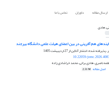
ارسال مقاله
داوران
تماس با ما
تی، هادی
ایندهای هم آفرینی در بین اعضای هیئت علمی دانشگاه بیرجند
ر، پذیرفته شده، انتشار آنلاین از
27 اردیبهشت 1405
10.22059/jomc.2026.408
طمه ناصری، هادی براتی، محمد خراشادی زاده
اصل مقاله
2.51 M