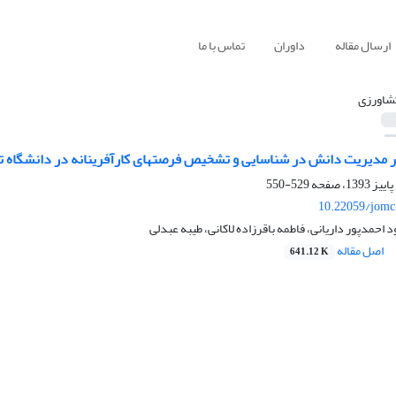
ارسال مقاله
داوران
تماس با ما
شاورزی
ر مدیریت دانش در شناسایی و تشخیص فرصت‏های کارآفرینانه در دانشگاه ت
529-550
10.22059/jomc
احمدپور داریانی، فاطمه باقرزاده لاکانی، طیبه عبدلی
اصل مقاله
641.12 K