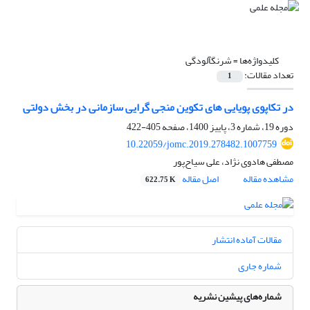
کلیدواژه‌ها =
شرنگ‏آلودگی
تعداد مقالات:
1
در تکاپوی پویایی های تکوین منجی گرایی سازمانی در بخش دولتی
دوره 19، شماره 3، پاییز 1400، صفحه
405-422
10.22059/jomc.2019.278482.1007759
مصطفی هادوی نژاد، علی سیاح‌پور
مشاهده مقاله
اصل مقاله
622.75 K
مقالات آماده انتشار
شماره جاری
شماره‌های پیشین نشریه