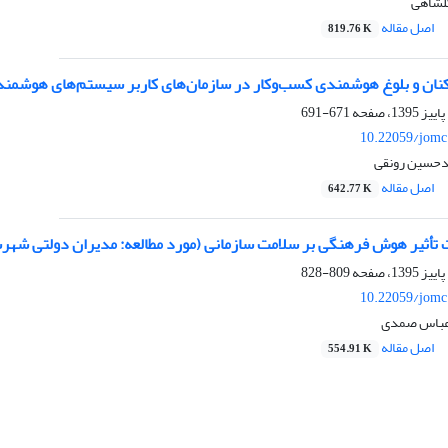
گلشاهی
اصل مقاله
819.76 K
نان و بلوغ هوشمندی کسب‌وکار در سازمان‌های کاربر سیستم‌های هوشمند
671-691
10.22059/jomc
دحسین رونقی
اصل مقاله
642.77 K
تأثیر هوش فرهنگی بر سلامت سازمانی (مورد مطالعه: مدیران دولتی شهرس
809-828
10.22059/jomc
عباس صمدی
اصل مقاله
554.91 K