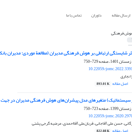
ارسال مقاله
داوران
تماس با ما
وش فرهنگی
 شایستگی‏ ارتباطی بر هوش فرهنگی مدیران (مطالعة موردی: مدیران بانک
729-750
10.22059/jomc.2022.339
 نجاری
اصل مقاله
893.01 K
ر سیستماتیک) متغیرهای مدل پیشران‌های هوش فرهنگی مدیران در جهت 
723-750
10.22059/jomc.2020.297
رگانی، حسن علی آقاجانی، قربان‌علی آقااحمدی، مرضیه گرجی پشتی
اصل مقاله
822.08 K