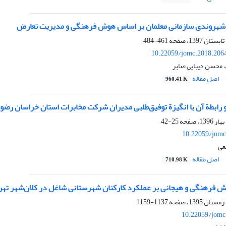
 شهروندی سازمانی معلمان بر اساس هوش فرهنگی و مدیریت تعارض
461-484
10.22059/jomc.2018.206
محسن دیبایی صابر
اصل مقاله
960.41 K
ابطة آن با انگیزة توفیق‌طلبی مدیران شرکت مخابرات استان خراسان رضو
25-42
10.22059/jomc
عی
اصل مقاله
710.98 K
ش فرهنگی و هیجانی بر عملکرد کارکنان شهرستانی شاغل در کلان‌شهر تهران
1137-1159
10.22059/jomc