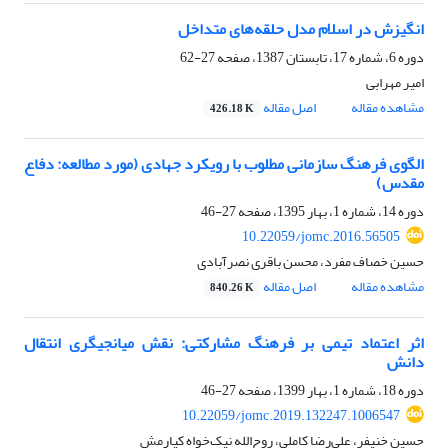
انگیزش در اسلام مدل حلقه‌های متداخل
دوره 6، شماره 17، تابستان 1387، صفحه
27-62
امیر مهرابی
مشاهده مقاله
اصل مقاله
426.18 K
الگوی فرهنگ سازمانی مطلوب با رویکرد جهادی (مورد مطالعه: دفاع
مقدس)
دوره 14، شماره 1، بهار 1395، صفحه
27-46
10.22059/jomc.2016.56505
حسین خصاف مفرد، محسن باقری نصرآبادی
مشاهده مقاله
اصل مقاله
840.26 K
اثر اعتماد تیمی بر فرهنگ مشارکتی: نقش میانجیگری انتقال
دانش
دوره 18، شماره 1، بهار 1399، صفحه
27-46
10.22059/jomc.2019.132247.1006547
حسین خنیفر، علی‌رضا کاملی، روح‌الله نیک‌خواه کیارمش