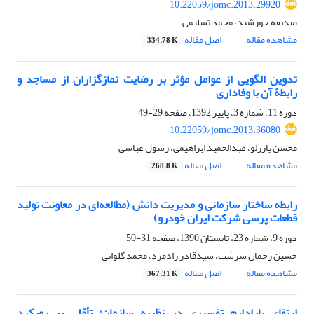
10.22059/jomc.2013.29920
صدیقه خورشید، محمد تسلیمی
مشاهده مقاله
اصل مقاله
334.78 K
تدوین الگویی از عوامل مؤثر بر رضایت نمازگزاران از مساجد و
رابطۀ آن با وفاداری
دوره 11، شماره 3، پاییز 1392، صفحه
29-49
10.22059/jomc.2013.36080
محسن یازرلو، عبدالحمید ابراهیمی، رسول عباسی
مشاهده مقاله
اصل مقاله
268.8 K
رابطه ساختار سازمانی و مدیریت دانش (مطالعه‌ای در معاونت تولید
قطعات پرسی شرکت ایران خودرو)
دوره 9، شماره 23، تابستان 1390، صفحه
31-50
حسین رحمان سرشت، سیدقادر رادمرد، محمد گلوانی
مشاهده مقاله
اصل مقاله
367.31 K
ارتقای پارادایم تفسیری در نظریه سازمان: تأمّلی بر رویکرد