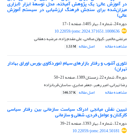
در آموزش عالی: یک پژوهش آمیخته، مدل توسعة ابزار (ابزاری
میزان‌شده برای سنجش فرهنگ ارزشیابی در سیستم آموزش
عالی)
دوره 24، شماره 1، بهار 1405، صفحه
1-17
10.22059/jomc.2024.371651.1008636
مرتضی مالمیر، کیوان صالحی، علی مقدم زاده، مرضیه دهقانی
مشاهده مقاله
اصل مقاله
1.53 M
تئوری آشوب و رفتار بازارهای سهام (موردکاوی بورس اوراق بهادار
تهران)
دوره 8، شماره 22، زمستان 1389، صفحه
21-50
رضا تهرانی، امیر رهبر، جعفر صابری، ساسان قربانزاده
مشاهده مقاله
اصل مقاله
546.57 K
تبیین نقش میانجی ادراک سیاست‌ سازمانی بین رفتار سیاسی
کارکنان و عوامل فردی، شغلی و سازمانی
دوره 12، شماره 1، بهار 1393، صفحه
21-39
10.22059/jomc.2014.50181