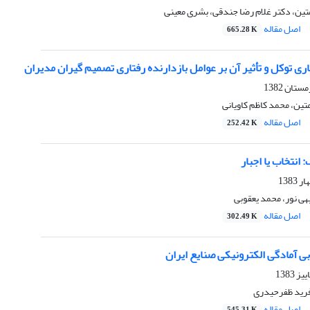
ین، دکتر غلام رضا جندقی، بشرى معینى
اصل مقاله
665.28 K
 توکل و تأثیر آن بر عوامل بازدارنده رفتاری تصمیم گیران مدیران
ین، محمد کاظم کاویانی
اصل مقاله
252.42 K
انتخاب یا اجبار
هى نور، محمد یعقوبى
اصل مقاله
302.49 K
ابی آمادگی الکترونیکی صنایع ایران
فرید ظفرحیدرى
اصل مقاله