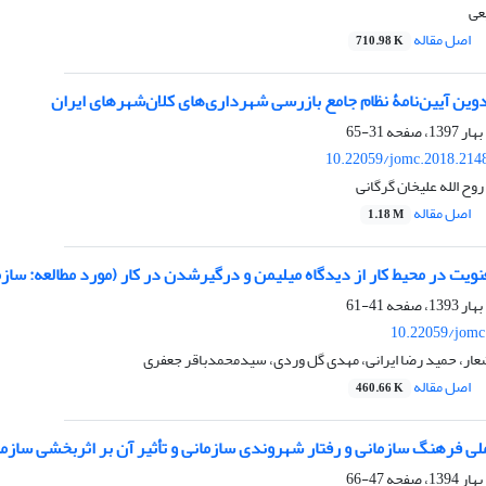
عی
اصل مقاله
710.98 K
وین آیین‌نامۀ نظام جامع بازرسی شهرداری‌های کلان‌شهرهای ایران
31-65
10.22059/jomc.2018.214
ح الله علیخان گرگانی
اصل مقاله
1.18 M
ویت در محیط کار از دیدگاه میلیمن و درگیرشدن در کار (مورد مطالعه: سا
41-61
10.22059/jomc
ار، حمید رضا ایرانی، مهدی گل وردی، سیدمحمدباقر جعفری
اصل مقاله
460.66 K
ی فرهنگ سازمانی و رفتار شهروندی سازمانی و تأثیر آن بر اثربخشی سازم
47-66