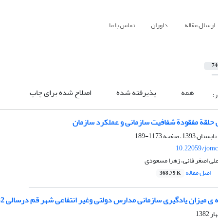
ارسال مقاله
داوران
تماس با ما
74
همه
پذیرفته شده
اصلاح شده برای چاپ
ر:
حلقة مفقودة شفافیت سازمانی و عملکرد سازمان
1173-189
10.22059/jomc
علی اصغر فانی، زهرا مسعودی
اصل مقاله
368.79 K
ی میزان یادگیری سازمانی مدارس دولتی وغیر انتفاعی شهر قم درسالی 82- 81