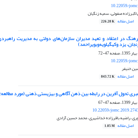
10.22059/jomc
اکبرزاده صفوئی، سمیه زنگیان
اصل مقاله
226.28 K
نگ در اعتقاد و تعهد مدیران سازمان‌های دولتی به مدیریت راهبرد
نجان، یزد وکهگیلویه‌وبویراحمد)
47-72
10.22059/jomc
ن خنیفر
اصل مقاله
843.72 K
 ‏تحول‏ آفرین در رابطه بین ذهن ‏آگاهی و بهزیستی ذهنی (مورد مطالعه: ک
47-67
10.22059/jomc.2019.274
ری، راضیه باقرزاده خداشهری، محمد حسین آزادی
اصل مقاله
1.05 M