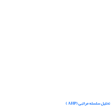
یل سلسله مراتبی (AHP )