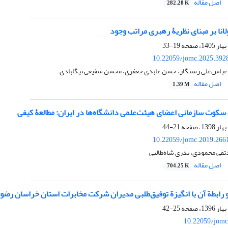
اصل مقاله
282.28 K
انا بر مبنای نظریۀ رهبری مراتب وجود
19-33
10.22059/jomc.2025.392
 عباس‌علی رستگار، حسن عابدی جعفری، محسن شفیعی نیگابادی
اصل مقاله
1.39 M
سکوت سازمانی اعضای هیئت‌علمی دانشگاه‌ها در ایران: مطالعۀ کیفی
21-44
10.22059/jomc.2019.266
تقی محمودی، بدری شاه‌طالبی
اصل مقاله
704.25 K
ابطة آن با انگیزة توفیق‌طلبی مدیران شرکت مخابرات استان خراسان رضو
25-42
10.22059/jomc