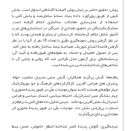
روش: تحقیق حاضر بر بنیان روش آمیختة اکتشافی استوار است. بخش
کیفی از طریق روی‌آورد داده بنیاد نسخة سامان‌مند و بخش کمی با
استفاده از مدل‌سازی معادلات ساختاری انجام گرفته است.
مشارکت‌کنندگان در تحقیق تعدادی از خبرگان در استانداری‌های غرب
کشور شامل ایلام، کرمانشاه، کردستان، لرستان و همدان بودند که با
در نظر گرفتن روش نمونه‌گیری نظری با تعداد 18 نفر از آنها با در نظر
گرفتن قاعدة اشباع تئوریک، مصاحبة نیمه ساختار یافته به عمل آمد.
پس از حصول اطمینان و اعتماد به مقوله‌های ظهوریافته و تأیید آن،
پرسشنامه‌‌ای برای آزمون مدل طراحی‌ شد که روایی و پایایی آن با
شاخص‌های شناخته‌شده بررسی شده است.
یافته‌ها: کُنش پرگزند همکاران، کُنش سمی مدیران تمامیت خواه،
پیشران های هراس آفرین، کژکارکردهای فرهنگ و جو بوروکراتیک
چهار مؤلفه‌ای هستند که به عنوان موجبات علِّی در ظهور پدیدة محوری با
چهار نشانگر صبر استراتژیک، احتیاط سیاسی، اِستتار سیاسی و هراس
استراتژیک نقش‌آفرین بوده‌اند. سپس تحلیل داده‌های کمی با نرم‌افزار
اسمارت پی‌ال‌اس نشان داد، موجبات عِلّی در ظهور پدیدة محوری اثر
معناداری برجای می‌گذارند.
نتیجه‌گیری: کاوش پدیدة کمتر شناختة انتظار خاموش، ضمن بسط