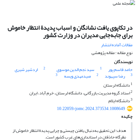
در تکاپوی یافت نشانگان و اسباب پدیدة انتظار خاموش
برای جابه‌جایی مدیران در وزارت کشور
مقالات آماده انتشار
نوع مقاله : مقاله پژوهشی
نویسندگان
2
1
حامد قاسم پور
سید نجم الدین موسوی
اردشیر شیری
3
2
3
رضا سپهوند
صیدمهدی ویسه
1
دانشگاه لرستان
2
استاد گروه مدیریت بازرگانی، دانشگاه لرستان، خرم آباد، ایران
3
دانشگاه ایلام
10.22059/jomc.2024.373534.1008649
چکیده
هدف: این تحقیق به‌دنبال یافتن چیستی و چرایی پدیدة انتظار خاموش از
نظرگاه حاذقان در استانداری‌های غرب کشور است.