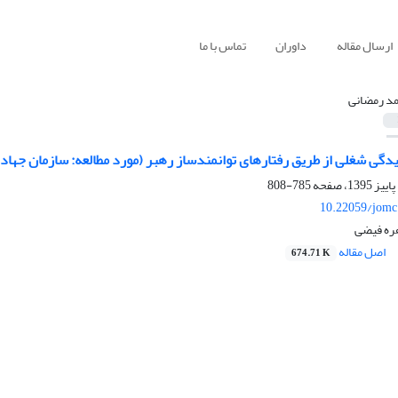
ارسال مقاله
داوران
تماس با ما
د رمضانی
دگی شغلی از طریق رفتارهای توانمندساز رهبر (مورد مطالعه: سازمان جهاد
785-808
10.22059/jomc
ره فیضی
اصل مقاله
674.71 K