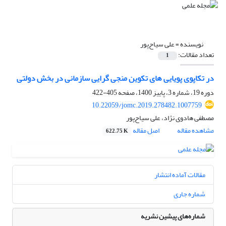
نویسنده =
علی سیاح‌پور
تعداد مقالات:
1
در تکاپوی پویایی های تکوین منجی گرایی سازمانی در بخش دولتی
دوره 19، شماره 3، پاییز 1400، صفحه
405-422
10.22059/jomc.2019.278482.1007759
مصطفی هادوی نژاد، علی سیاح‌پور
مشاهده مقاله
اصل مقاله
622.75 K
مقالات آماده انتشار
شماره جاری
شماره‌های پیشین نشریه