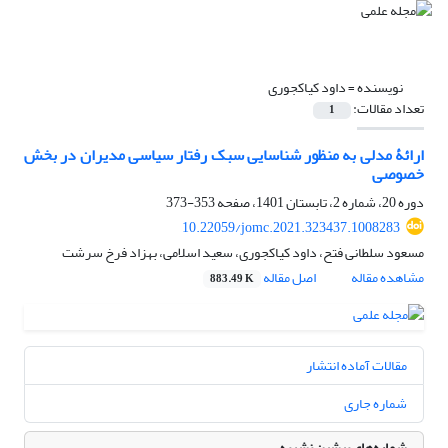
نویسنده =
داود کیاکجوری
تعداد مقالات:
1
ارائۀ مدلی به منظور شناسایی سبک رفتار سیاسی مدیران در بخش
خصوصی
دوره 20، شماره 2، تابستان 1401، صفحه
353-373
10.22059/jomc.2021.323437.1008283
مسعود سلطانی فتح، داود کیاکجوری، سعید اسلامی، بهزاد فرخ سرشت
مشاهده مقاله
اصل مقاله
883.49 K
مقالات آماده انتشار
شماره جاری
شماره‌های پیشین نشریه