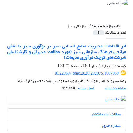
کلیدواژه‌ها =
فرهنگ سازمانی سبز
تعداد مقالات:
1
اثر اقدامات مدیریت منابع انسانی سبز بر نوآوری سبز با نقش
میانجی فرهنگ سازمانی سبز (مورد مطالعه: مدیران و کارشناسان
شرکت‌های کوچک فرآوری ضایعات)
دوره 20، شماره 1، بهار 1401، صفحه
71-100
10.22059/jomc.2020.292975.1007939
رضا سپهوند، امیر هوشنگ نظرپوری، مسعود سپهوند، محسن عارف نژاد
مشاهده مقاله
اصل مقاله
919.82 K
مقالات آماده انتشار
شماره جاری