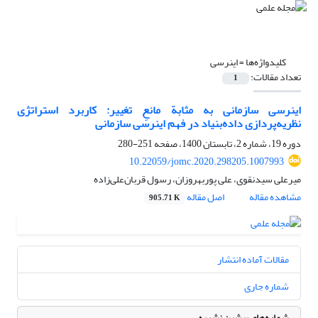
کلیدواژه‌ها =
اینرسی
تعداد مقالات:
1
اینرسی سازمانی به مثابة مانعِ تغییر: کاربرد استراتژی
نظریه‌پردازی داده‌بنیاد در فهم اینرسی سازمانی
دوره 19، شماره 2، تابستان 1400، صفحه
251-280
10.22059/jomc.2020.298205.1007993
میرعلی سیدنقوی، علی پوربهروزان، رسول قربان‌علی‌زاده
مشاهده مقاله
اصل مقاله
905.71 K
مقالات آماده انتشار
شماره جاری
شماره‌های پیشین نشریه