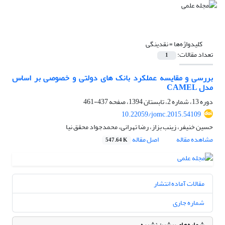
کلیدواژه‌ها =
نقدینگی
تعداد مقالات:
1
بررسی و مقایسه عملکرد بانک های دولتی و خصوصی بر اساس
مدل CAMEL
دوره 13، شماره 2، تابستان 1394، صفحه
437-461
10.22059/jomc.2015.54109
حسین خنیفر، زینب بزاز، رضا تهرانی، محمدجواد محقق نیا
مشاهده مقاله
اصل مقاله
547.64 K
مقالات آماده انتشار
شماره جاری
شماره‌های پیشین نشریه