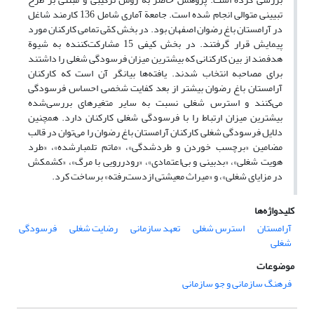
تبیینی متوالی انجام شده است. جامعة آماری شامل 136 کارمند شاغل
در آرامستان باغ رضوان اصفهان بود. در بخش کمّی تمامی کارکنان مورد
پیمایش قرار گرفتند. در بخش کیفی 15 مشارکت‌کننده به شیوة
هدفمند از بین کارکنانی که بیشترین میزان فرسودگی شغلی را داشتند
برای مصاحبه انتخاب شدند. یافته‌ها بیانگر آن است که کارکنان
آرامستان باغ رضوان بیشتر از بعد کفایت شخصی احساس فرسودگی
می‌کنند و استرس شغلی نسبت به سایر متغیرهای بررسی‌شده
بیشترین میزان ارتباط را با فرسودگی شغلی کارکنان دارد. همچنین
دلایل فرسودگی شغلی کارکنان آرامستان باغ رضوان را می‌توان در قالب
مضامین «برچسب خوردن و طردشدگی»، «ماتم تلمبارشده»، «طرد
هویت شغلی»، «بدبینی و بی‌اعتمادی»، «رودررویی با مرگ»، «کشمکش
در مزایای شغلی»، و «میراث معیشتی ازدست‌رفته» برساخت کرد.
کلیدواژه‌ها
آرامستان
استرس شغلی
تعهد سازمانی
رضایت شغلی
فرسودگی
شغلی
موضوعات
فرهنگ سازمانی و جو سازمانی