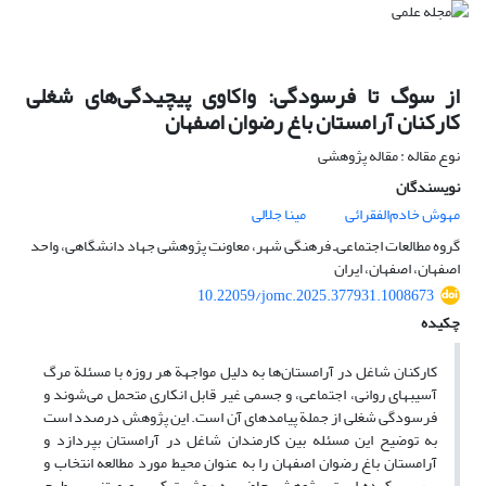
از سوگ تا فرسودگی: واکاوی پیچیدگی‌های شغلی
کارکنان آرامستان باغ رضوان اصفهان
نوع مقاله : مقاله پژوهشی
نویسندگان
مهوش خادم‌الفقرائی
مینا جلالی
گروه مطالعات اجتماعی‌ـ فرهنگی شهر، معاونت پژوهشی جهاد دانشگاهی، واحد
اصفهان، اصفهان، ایران
10.22059/jomc.2025.377931.1008673
چکیده
کارکنان شاغل در آرامستان‌ها به دلیل مواجهة هر روزه با مسئلة مرگ
آسیب‎های روانی، اجتماعی، و جسمی غیر قابل انکاری متحمل می‌شوند و
فرسودگی شغلی از جملة پیامد‌های آن است. این پژوهش درصدد است
به توضیح این مسئله بین کارمندان شاغل در آرامستان بپردازد و
آرامستان باغ رضوان اصفهان را به عنوان محیط مورد مطالعه انتخاب و
بررسی کرده است. پژوهش حاضر به روش ترکیبی و مبتنی بر طرح