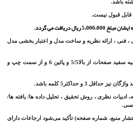
شته باشد.
 ، فنی ، ارائه نظریه و ساخت مدل و اعتبار بخشی مدل
8. حداکثر تعداد صفحات مقاله 20 صفحه و حداکثر تعداد کلمات آن 6500 کلمه باشد. (طبق فایل قالب بندی- حاشیه سفید صفحات از بالا5/5 و پائین 6 و از سمت چپ و
، ادبیات نظری ، روش تحقیق ، تحلیل داده ها/ یافته ها/
یسی.
نتشار منبع، شماره صفحه) تأکید می‌شود ارجاعات دارای