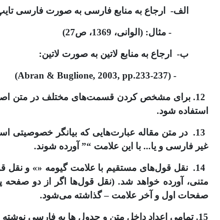
الف- ارجاع به منابع فارسی به صورت فارسی تایپ
- مثال: (الوانی، 1369، ص27)
ب- ارجاع به منابع لاتین به صورت لاتین:
- (Abran & Buglione, 2003, pp.233-237)
12. برای مشخص کردن قسمت‌های مختلف در متن اصلی 
استفاده شود.
13. در متن مقاله عبارت‌هایی که بیان­گر خصوصیتی ا
غیر فارسی و یا... با این علامت “” آورده شوند.
14. نقل قول‌های مستقیم با علامت گیومه «» و نقل 
متنی، آورده خواهد شد. (نقل قول‌ها اگر از دو صف
صفحات اول و آخر علامت – گذاشته می‌شود.
15. تمامی اعداد داخل متن و جدول ها به فارسی نوشته شوند، و برای جداسازی اعداد از ممیز ( / ) ، مثال: 31/609 .