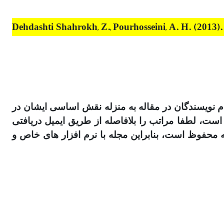
Dehdashti Shahrokh, Z., Pourhosseini, A. H. (2013).
ام نویسندگان در مقاله به منزله نقش اساسی ایشان در
نقشی نداشته‎اند و از نام آنها سوءاستفاده شده است، لطفا مراتب را بلافاصله از طریق ایمیل دریافتی
 محفوظ است، بنابراین مجله با نرم افزار های خاص و