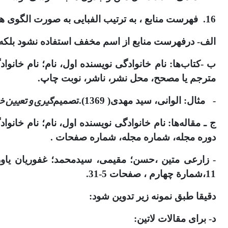
16. فهرست منابع ، به ترتیب الفبایی به صورت الگوی های زیر نگارش شوند(ابتدا منابع فارسی سپس زبان دوم با شماره گذاری مشترک):
الف- درفهرست منابع از اسم مخفف استفاده نشود بلکه 
ب -کتاب‌ها: نام خانوادگی نویسنده اول، نام؛ نام خانوا
مترجم یا مصحح، محل نشر، ناشر، نوبت چاپ.
‌گیری و تعیین 
- مثال: الوانی، سید مهدی( 1369).تصمیم
ج ـ مقاله‌‌ها: نام خانوادگی نویسنده اول، نام؛ نام خان
دوره مجله، شماره مجله، شماره صفحات .
- زارعی متین ،حسن؛ مقیمی، سیدمحمد؛ غفوریان یاورپناه، هادی (1392). تحلیل رابطة فرهنگ سازمانی کار
11،شمارة چهارم ، صفحات 5-31.
دقیقا طبق نمونه زیر تدوین شود:
د- برای مقالات لاتین: