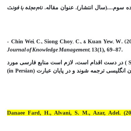
نام مجله با فونت
 سوم....(سال انتشار). عنوان مقاله.
Chin Wei, C., Siong Choy, C., & Kuan Yew, W. (2
-
Journal of Knowledge Management,
13(1), 69–87.
17. با توجه به اینکه موضوع نمایه سازی مقالات این مجله درپایگاه های معتبر بین‌المللی به ویژه در پایگاه ( Scopus ) در دست اقدام است، لازم است منابع فارسی مورد
استفاده در داخل متن ، علاوه بر اشاره در قسمت "منابع فارسی" پایان مقاله، در قسمت References نیز به زبان انگلیسی ترجمه شوند و در پایان عبارت (in Persian)
Danaee Fard, H., Alvani, S. M., Azar, Adel. (2