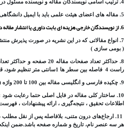
4. ترتیب اسامی نویسندگان مقاله و نویسنده مسئول در
5. مقاله های اعضای هیئت علمی باید با ایمیل دانشگاهی یا سازمانی ارسال شود و سایر ایمیل ها (gmail , yahoo ) قابل قبول نیست.
6. از نویسندگان خارجی هزینه ای بابت داوری یا انتشار مقاله دریافت نمی شود ولی از نویسندگان داخلی در صورت پذیرش مقاله ایشان مبلغ 5،000،000 ریال دریافت می گردد.
7. انواع مقالاتی که در این نشریه در صورت پذیرش من
( بومی سازی )
راست 4 فاصله بین سطر ها 1سانتی متر تنظیم شود، قلم متن بی نازنین 13 یا B Lotus 12.5 باشد)
9. چکیده فارسی و انگلیسی مقاله بین 100 تا 200 واژه (شامل هدف، روش وگردآوری اطلاعات و نتایج تحقیق) و کلید واژگان نیز حداقل 3 و حداکثر5 کلمه باشد.
10. ساختار کلی مقاله در فایل اصلی حتما رعایت شود : 
اطلاعات تحقیق ، نتیجه‌گیری ، ارائه پیشنهادات ، فهرست
11. ارجاع‌های درون متنی، بلافاصله پس از نقل مطلب
هر سه عنصر نام، تاریخ و شماره صفحه باشد.ضمن اینکه