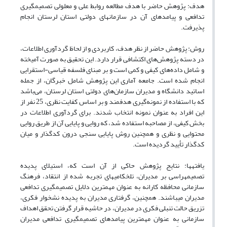
هدف: پژوهش حاضر با هدف مطالعه روابط علی و معلولی تصمیم‎گیری
تدافعی و پیامدهای آن در سازمان‎های دولتی استان لرستان انجام
پذیرفت.
روش: پژوهش حاضر از نظر هدف، کاربردی و از لحاظ گردآوری اطلاعات،
در دسته پژوهش‌های اکتشافی قرار دارد. این تحقیق به صورت آمیخته
و شامل داده‌های کیفی و کمی است و بر مبنای فلسفه قیاسی-استقرایی
انجام شده است. جامعه آماری این پژوهش شامل خبرگان، از جمله
اساتید دانشگاه و مدیران سازمان‌های دولتی استان لرستان، می‌باشد
که با استفاده از نمونه‌گیری هدفمند و بر اساس کفایت نظری، 25 نفر از
این افراد به عنوان نمونه انتخاب شدند. برای گردآوری اطلاعات در
بخش کیفی، از مصاحبه استفاده شد، که روایی و پایایی آن از طریق روایی
محتوایی و نظری و همچنین روش پایایی سنجی درون کدگذار و میان
کدگذار تأیید گردیده است.
یافته‎ها: نتایج پژوهش حاکی از آن است که، استیلای پدیده
تصمیم‎هراسی بر مدیران، تلخکامی‎های تجربه شده از انتقاد، فرهنگ
سازمانی محافظه کارانه به عنوان مهم‎ترین دلایل تصمیم‎گیری تدافعی
مدیران می‎باشند. همچنین، گرفتاری مدیران به پدیده نشخوار فکری،
تزریق حالت تنبلی فکری در مدیران، در حاشیه قرار گرفتن تحقق اهداف
سازمانی به عنوان مهم‎ترین پیامدهای تصمیم‎گیری تدافعی مدیران