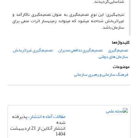
شناسایی گردیدند.
نتیجه‎گیری: این نوع تصمیم‎گیری به عنوان تصمیم‎گیری ناکارآمد و
غیراثربخش شناخته می‎شود که می‎تواند زمینه‎ساز اثرات منفی برای
سازمان باشد.
کلیدواژه‌ها
تصمیم گیری
تصمیم گیری تدافعی مدیران
تصمیم گیری غیراثربخش
سازمان های دولتی
موضوعات
فرهنگ سازمانی و رهبری سازمانی
مقالات آماده انتشار
، پذیرفته
شده
انتشار آنلاین از 21 اردیبهشت
1404