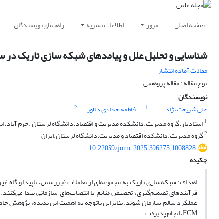
صفحه اصلی
مرور
اطلاعات نشریه
راهنمای نویسندگان
شناسایی و تحلیل علل و پیامدهای شبکه سازی تاریک در سازم
مقالات آماده انتشار
نوع مقاله : مقاله پژوهشی
نویسندگان
2
1
علی شریعت نژاد
فاطمه حدادی دلاور
1
استادیار.گروه مدیریت.دانشکده مدیریت و اقتصاد.دانشگاه لرستان .خرم آباد.ایر
2
گروه مدیریت.دانشکده اقتصاد و مدیریت.دانشگاه لرستان.ایران
10.22059/jomc.2025.396275.1008828
چکیده
اهداف: شبکه‌سازی تاریک به مجموعه‌ای از تعاملات غیررسمی، ناپیدا و گاه غیراخ
فرآیندهای تصمیم‌گیری، تخصیص منابع یا انتصاب‌های سازمانی پیدا می‌کنند. 
عملکرد سالم سازمان شوند. بنابراین باتوجه به اهمیت این پدیده، پژوهش حاضر
FCM، انجام پذیرفت.