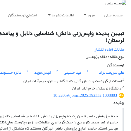
صفحه اصلی
مرور
اطلاعات نشریه
راهنمای نویسندگان
تبیین پدیده واپس‌زنی دانش؛ شناسایی دلایل و پیامده
لرستان)
مقالات آماده انتشار
نوع مقاله : مقاله پژوهشی
نویسندگان
2
2
1
علی شریعت نژاد
مینا حسینی
انیس موید
فائزه حسنوند
1
استادیار گروه مدیریت بازرگانی، دانشگاه لرستان، خرم آباد، ایران
2
دانشگاه لرستان، خرم آباد، ایران
10.22059/jomc.2025.392332.1008803
چکیده
هدف پژوهش حاضر تبیین پدیده واپس‌زنی دانش با تکیه بر شناسایی دلایل و
حاضر از نظر هدف کاربردی از حیث گردآوری اطلاعات در زمره پژوهش‌های اکت