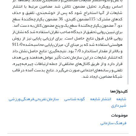
اساس رویکرد تحلیل مضمون تلاش شد مضامین مرتبط با انتشار
شایعات از آنها استخراج شود که پس از خوشه‌بندی، تلفیق و حذف
کدهای مشترک؛ 115مضمون کلیدی، 36 مضمون یکپارچه‌کنندۀ سطح
دو، 7 مضمون یکپارچه‌کنندۀ سطح یک و پنج مضمون کلان به دست آمد.
برای تبیین روایی تحقیق از دیدگاه صاحب نظران استفاده شد که نشان از
روایی قابل قبول نتایج حاصل است. برای ارزیابی پایایی نیز از روش
هولستی استفاده شد که بر مبنای آن، میزان پایایی محاسبه‌شده 911/0
و بالاتر از مقدار استاندارد 7/0 بود. نتیجه‌گیری: نتایج حاصل نشان داد
که انتشار شایعات در این سازمان تحت تأثیر عوامل هدفمند و بی هدف
قرار دارد و از طریق کانال‌های مختلفی از جمله ارتباطات چهره‌به‌چهره،
تلفنی و رسانه‌های اجتماعی صورت می‌گیرد. نتایج بدست آمده در قالب
شبکۀ مضامین، ایجاد شد.
کلیدواژه‌ها
شایعه
انتشار شایعه
گونه شناسی
سازمان‌ تفریحی فرهنگی ورزشی
شهرداری
موضوعات
فرهنگ سازمانی