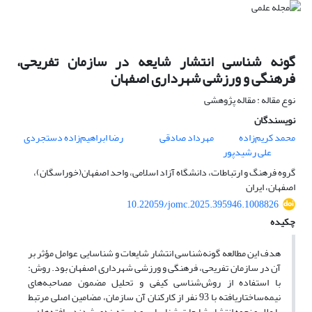
گونه شناسی انتشار شایعه در سازمان تفریحی،
فرهنگی و ورزشی شهرداری اصفهان
نوع مقاله : مقاله پژوهشی
نویسندگان
محمد کریم‌زاده
مهرداد صادقی
رضا ابراهیم‌زاده دستجردی
علی رشیدپور
گروه فرهنگ و ارتباطات، دانشگاه آزاد اسلامی، واحد اصفهان(خوراسگان)،
اصفهان، ایران
10.22059/jomc.2025.395946.1008826
چکیده
هدف این مطالعه گونه‌شناسی انتشار شایعات و شناسایی عوامل مؤثر بر
آن در سازمان تفریحی، فرهنگی و ورزشی شهرداری اصفهان بود. روش:
با استفاده از روش‌شناسی کیفی و تحلیل مضمون مصاحبه‌های
نیمه‌ساختاریافته با 93 نفر از کارکنان آن سازمان، مضامین اصلی مرتبط
با علل و نحوه انتشار شایعات شناسایی و دسته‌بندی شدند. یافته‌ها : بر