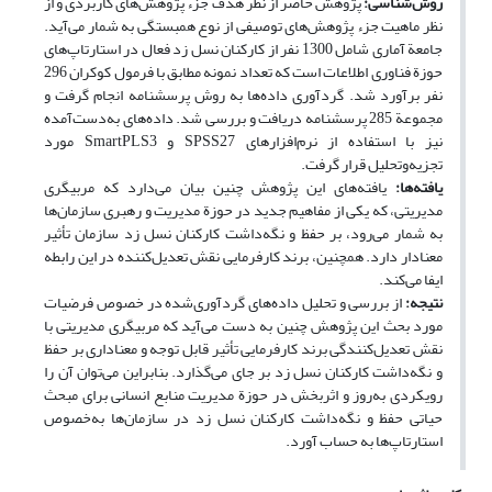
روش‌شناسی:
پژوهش حاضر از نظر هدف جزء پژوهش‌های کاربردی و از
نظر ماهیت جزء پژوهش‌های توصیفی از نوع همبستگی به شمار می‌آید.
جامعة آماری شامل 1300 نفر از کارکنان نسل زد فعال در استارتاپ‌های
حوزة فناوری اطلاعات است که تعداد نمونه مطابق با فرمول کوکران 296
نفر برآورد شد. گردآوری داده‌ها به روش پرسشنامه انجام گرفت و
مجموعة 285 پرسشنامه دریافت و بررسی شد. داده‌های به‌دست‌آمده
نیز با استفاده از نرم‌افزارهای SPSS27 و SmartPLS3 مورد
تجزیه‌وتحلیل قرار گرفت.
یافته‌ها:
یافته‌های این پژوهش چنین بیان می‌دارد که مربیگری
مدیریتی، که یکی از مفاهیم جدید در حوزة مدیریت و رهبری سازمان‌ها
به شمار می‌رود، بر حفظ و نگه‌داشت کارکنان نسل زد سازمان تأثیر
معنادار دارد. همچنین، برند کارفرمایی نقش تعدیل‌کننده در این ‌رابطه
ایفا می‌کند.
نتیجه:
از بررسی و تحلیل داده‌های گردآوری‌شده در خصوص فرضیات
مورد بحث این پژوهش چنین به دست می‌آید که مربیگری مدیریتی با
نقش تعدیل‌کنندگی برند کارفرمایی تأثیر قابل توجه و معناداری بر حفظ
و نگه‌داشت کارکنان نسل زد بر جای می‌گذارد. بنابراین می‌توان آن را
رویکردی به‌روز و اثربخش در حوزة مدیریت منابع انسانی برای مبحث
حیاتی حفظ و نگه‌داشت کارکنان نسل زد در سازمان‌ها به‌خصوص
استارتاپ‌ها به ‌حساب آورد.