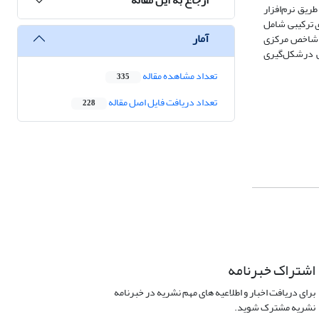
یق نرم‌افزار
 شناسایی شده، شکل‌گیری تیم‌های ترکیبی شامل
آمار
دستیابی به اهداف مشترک با شاخص مرکزی (21/25)، ضرورت بازآموزی و ارتقای مستمر مهارت‌ها (Reskilling & Upskilling) با شاخص مرکزی
مترین پیامدهای هوش مصنوعی درشکل‌گیری
تعداد مشاهده مقاله
335
تعداد دریافت فایل اصل مقاله
228
اشتراک خبرنامه
برای دریافت اخبار و اطلاعیه های مهم نشریه در خبرنامه
نشریه مشترک شوید.