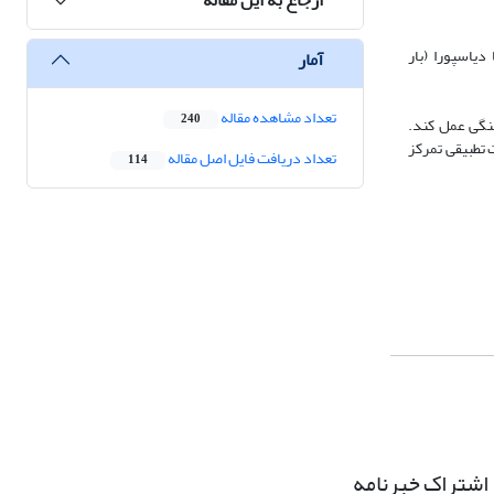
تال چندزبانه (R²=0.812)، احیای میراث فرهنگی (CVR=1.00) و همکاری با دیاسپورا (بار
آمار
تعداد مشاهده مقاله
240
هنگی عمل کند.
 تطبیقی تمرکز
تعداد دریافت فایل اصل مقاله
114
اشتراک خبرنامه