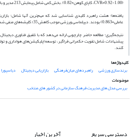
(CVR=0.92-1.00، کاپای کوهن=0.82). بخش کمی شامل پیمایش 213 مدیر و بازیکن لیگ‌های حرفه‌ای با استفاده از مدل‌سازی معادلات ساختاری (SEM) بود.
عاملی=0.863) بودند. دیپلماسی ورزشی موجب کاهش 35% کلیشه‌های منفی شد. چالش‌های اصلی شامل کمبود بودجه (78%) و مقاومت ساختاری (65%) بودند.
نتیجه‌گیری: مطالعه حاضر چارچوبی ارائه می‌دهد که با تلفیق فناوری دیجیتا
پیشنهادات شامل تقویت حکمرانی فراگیر، توسعه اپلیکیشن‌های هواداری و تولی
کنند.
کلیدواژه‌ها
برندسازی ورزشی
راهبردهای میان‌فرهنگی
بازاریابی دیجیتال
دیاسپورا
موضوعات
بررسی مدل های مدیریت فرهنگ سازمانی در کشور های منتخب
دسترسی سریع
آخرین اخبار