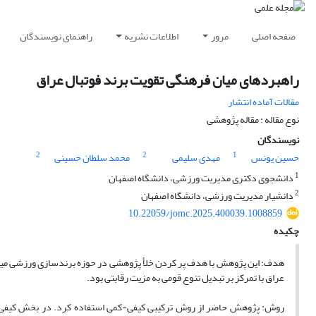
صفحه اصلی
مرور
اطلاعات نشریه
راهنمای نویسندگان
راهبردهای میان فرهنگی تقویت برند فوتبال عراق
مقالات آماده انتشار
نوع مقاله : مقاله پژوهشی
نویسندگان
2
2
1
حسین یونس
مهدی سلیمی
محمد سلطان حسینی
1
دانشجوی دکتری مدیریت ورزشی، دانشگاه اصفهان
2
دانشیار مدیریت ورزشی، دانشگاه اصفهان
10.22059/jomc.2025.400039.1008859
چکیده
هدف: این پژوهش با هدف پر کردن خلأ پژوهشی در حوزه برندسازی ورزشی میان‌
عراق با تمرکز بر تبدیل تنوع قومی به مزیت رقابتی بود.