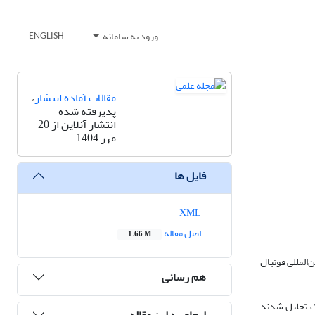
ورود به سامانه
ENGLISH
مقالات آماده انتشار
،
پذیرفته شده
انتشار آنلاین از 20
مهر 1404
فایل ها
XML
اصل مقاله
1.66 M
المللی فوتبال
هم رسانی
و SportDiscus با روش فراترکیب سیستماتیک تحلیل شدند
ارجاع به این مقاله