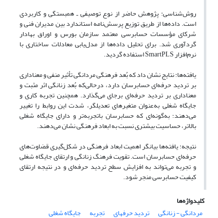
روش‌شناسی: پژوهش حاضر از نوع توصیفی ـ همبستگی و کاربردی
است. داده‌ها از طریق توزیع پرسش‌نامه استاندارد بین مدیران فنی و
شرکای مؤسسات حسابرسی معتمد سازمان بورس و اوراق بهادار
گردآوری شد. برای تحلیل داده‌ها از مدل‌یابی معادلات ساختاری با
نرم‌افزار SmartPLS استفاده گردید.
یافته‌ها: نتایج نشان داد که بُعد فرهنگی مردانگی تأثیر منفی و معناداری
بر تردید حرفه‌ای حسابرسان دارد، درحالی‌که بُعد زنانگی اثر مثبت و
معناداری بر تردید حرفه‌ای برجای می‌گذارد. همچنین تجربه کاری و
جایگاه شغلی به‌عنوان متغیرهای تعدیلگر، شدت این روابط را تغییر
می‌دهند؛ به‌گونه‌ای که حسابرسان باتجربه‌تر و دارای جایگاه شغلی
بالاتر، حساسیت بیشتری نسبت به ابعاد فرهنگی نشان می‌دهند.
نتیجه: یافته‌ها بیانگر اهمیت ابعاد فرهنگی در شکل‌گیری قضاوت‌های
حرفه‌ای حسابرسان است. تقویت فرهنگ زنانگی و ارتقای جایگاه شغلی
و تجربه می‌تواند به افزایش سطح تردید حرفه‌ای و در نتیجه ارتقای
کیفیت حسابرسی منجر شود.
کلیدواژه‌ها
مردانگی - زنانگی
تردید حرفه‏ای
تجربه
جایگاه شغلی