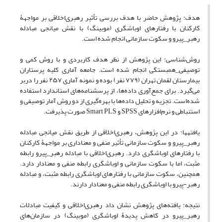
هدف: پژوهش حاضر با هدف بررسی تأثیر رهبری‌اخلاقی بر مواجهۀ
کارکنان با رفتارهای اوباشگری (موبینگ) با نقش میانجی مبادله
رهبر_پیرو و سکوت سازمانی انجام شده است.
روش‌شناسی: این پژوهش از نظر هدف کاربردی و با روش کمی و
توصیفی_همبستگی انجام شده است. جامعه آماری کلیه پرستاران
بیمارستان لقمان تهران (۷۷۹ نفر) بوده و نمونه آماری ۲۵۷ نفر را دربر
می‌گیرد. برای جمع‌آوری داده‌ها، از پرسشنامه‌های استاندارد استفاده
شده‌است. تجزیه و تحلیل داده‌ها با بهره‌گیری از دو روش آمار توصیفی و
استنباطی و نرم‌افزارهای SPSS و Smart PLS صورت پذیرفت.
یافتهها: در این پژوهش، رهبری‌اخلاقی از طریق نقش میانجی مبادله
رهبر_پیرو و سکوت سازمانی تأثیر منفی و معناداری بر مواجهۀ کارکنان
با رفتارهای اوباشگری دارد. رهبری‌اخلاقی با مبادله رهبر_پیرو رابطه
مثبت، اما با سکوت سازمانی و اوباشگری رابطه منفی و معنادار دارد.
همچنین، سکوت سازمانی با رفتارهای اوباشگری رابطه مثبت، و مبادله
رهبر-پیرو با اوباشگری رابطه منفی و معنادار دارند.
نتیجه: یافته‌های پژوهش نشان داد رهبری‌اخلاقی و کیفیت مبادلات
رهبر_پیرو در کاهش پدیدۀ اوباشگری (موبینگ) در سازمان‌های