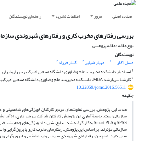
صفحه اصلی
مرور
اطلاعات نشریه
راهنمای نویسندگان
بررسی رفتارهای مخرب کاری و رفتارهای شهروندی سازمانی
نوع مقاله : مقاله پژوهشی
نویسندگان
2
2
1
عسل آغاز
مهیار ضیایی
گلناز فرزاد
1
استادیار دانشکده مدیریت، علم و فناوری دانشگاه صنعتی امیرکبیر، تهران، ایران
2
کارشناسی ارشد MBA، دانشکده مدیریت، علم و فناوری دانشگاه صنعتی امیرکبیر، تهران، ایران
10.22059/jomc.2016.56511
چکیده
هدف این پژوهش، بررسی تفاوت‌های فردی کارکنان (ویژگی‌های شخصیتی و عوام
سازمانی است. جامعة آماری این پژوهش کارکنان شرکت بهره­برداری راه‌آهن شهری
SPSS و Smart PLS به‌کار گرفته شد. نتایج نشان داد ویژگی‌های
سازمانی مؤثرند. بر اساس این پژوهش، رفتارهای مخرب کاری با برون‌گرایی و استقب
منفی دارد. همچنین، رفتارهای شهروندی سازمانی، ارتباط مثبتی با برون‌گرایی و 