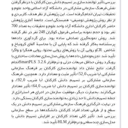
بررسی تأثیر توانمندسازی بر تسهیم دانش بین کارکنان با درنظرگرفتن
نقش فرهنگ سازمانی مشارکتی در دانشگاه آزاد اسلامی واحد علوم و
تحقیقات تهران انجام گرفته است. این پژوهش از نظر هدف، کاربردی و
از نظر روش پژوهش توصیفی- همبستگی است. جامعة آماری پژوهش
حاضر کارکنان اداری دانشگاه آزاد واحد علوم و تحقیقات به تعداد 700
نفر بود و حجم نمونه براساس فرمول کوکران 248 نفر در نظر گرفته
شد. روش نمونه‌گیری تصادفی ساده بود. برای گردآوری داده‌ها
پرسشنامه به‌کار گرفته شد که پایایی آن با محاسبة آلفای کرونباخ و
شاخص CRو روایی آن با روش‌های روایی محتوا، روایی همگرا و واگرا
تأیید شد. تجزیه‌وتحلیل داده‌ها با روش مدل‌سازی معادلات ساختاری با
رویکرد روش حداقل مربعات جزئی و نرم‌افزار 3.2.6 SmartPLSانجام
گرفت. نتایج نشان داد توانمندسازی کارکنان بر فرهنگ سازمانی
مشارکتی (با ضریب 52
0) تأثیر مثبت و معنادار دارد. همچنین، فرهنگ
/
سازمانی مشارکتی بر تسهیم دانش کارکنان (با ضریب 92
0)، و
/
توانمندسازی کارکنان بر تسهیم دانش (با ضریب 64
0) تأثیر معنادار
/
می‌گذارند. به‌عبارت دیگر، موفقیت سازمان در اجرای هر استراتژی از
جمله تسهیم دانش تا حد زیادی به توانمندسازی کارکنان بستگی دارد.
در نهایت، اثرگذاری فرهنگ سازمانی مشارکتی بر تسهیم دانش در یک
سطح و از طرفی تعداد افراد کارکنان دانشکده‌ها در سطح سازمانی
بررسی شد. تأثیر کمّی تعداد کارکنان بر افزایش تسهیم دانش با
مدل‌سازی چندسطحی و نرم‌افزار HLM تأیید شد.