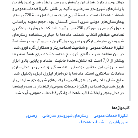
دولتی وجود دارد. هدف این پژوهش، بررسی رابطة رهبری تحول‌آفرین
با رفتارهای شهروندی سازمانی با تأکید بر نقش انگیزة خدمات عمومی و
شفافیت اهداف است. جامعة آماری این تحقیق شامل همة 720 پرستار
بیمارستان‌های دولتی شرق استان گلستان بود. حجم نمونه براساس
جدول کرجسی و مورگان 250 نفر برآورد شد که به روش نمونه‌گیری
تصادفی طبقه‌ای انتخاب شدند. داده‌ها با چهار پرسشنامة رفتارهای
شهروندی سازمانی ارگان، رهبری تحول‌آفرین باس و آولیو، پرسشنامة
انگیزة خدمات عمومی، و شفافیت اهداف ریتز و همکاران گردآوری شد.
در این مطالعه ضریب آلفای کرونباخ محاسبه‌شده برای همة متغیرها
بیشتر از 7
0 است که نشان‌دهندة قابلیت اعتماد و پایایی بالای ابزار
/
است. روش این تحقیق توصیفی- همبستگی و مبتنی بر مدل‌سازی
معادلات ساختاری است. داده‌ها با نرم‌افزار لیزرل تجزیه‌وتحلیل شد.
نتایج نشان داد رهبری تحول‌آفرین با رفتارهای شهروندی سازمانی از
طریق شفافیت اهداف و انگیزة خدمات عمومی ارتباط دارد. همة رابطه‌ها
در مدل به‌جز رابطة شفافیت اهداف و انگیزة خدمات عمومی تأیید شد
کلیدواژه‌ها
انگیزة خدمات عمومی
رفتارهای شهروندی سازمانی
رهبری
تحول‌آفرین
شفافیت اهداف