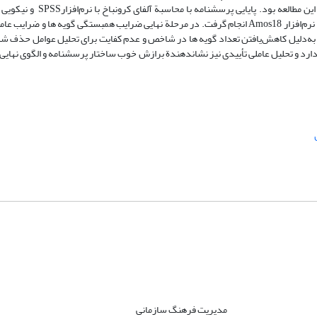
0 P= نشان‌دهندة توجیه‌پذیربودن اجرای تحلیل عاملی در این مطال
پرسشنامه و زیر­مؤلفه­ های آن به روش محاسبة ضرایب تحلیل عاملی تأییدی و با نرم‌افزار Amos18 انجام­ گرفت. در مرحلة نهایی ضرایب همبستگی گویه
مدیریت فرهنگ سازمانی