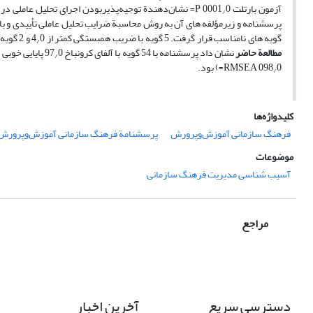
آزمون بارتلت 0001
/
گویه ­ها­ی نامناسب قرار گرفت. 5 گویه با ضریب همبستگی کمتر از 4
0 و 2 گویه به‌دلیل کاهش‌یافتن تعداد گویه­ ها در شاخص و عدم کفایت برای تحلیل عوامل حذف­ شدند.
/
مطالعة حاضر
نشان ­داد پرسشنامه با 54 گویه با آلفای کرونباخ 97
0 پایایی خوبی دارد و تحلیل عاملی تأییدی نیز نشان­دهندة برازش خوب ساختار پرسشنامه و الگوی نهایی (895
/
0 RMSEA=) بود.
098
/
کلیدواژه‌ها
فرهنگ سازمانی آموزش‌وپرورش
پرسشنامة فرهنگ سازمانی آموزش‌وپرورش
موضوعات
آسیب شناسی مدیریت فرهنگ سازمانی
مراجع
دسترسی سریع
آخرین اخبار