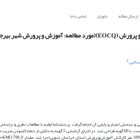
ارسال مقاله
داوران
تماس با ما
ورش شهر بیرجند)
4
دالهی
 سنجش اعتبار و پایایی آن انجام ­گرفت. پرسشنامة اولیه با مطالعات نظری و براسا
سازمان­های آموزشی (EOCM)، که حاصل پژوهشی کیفی توسط پژوهشگر بوده است، با 66 گویه طراحی شد. در اجرای آزمایشی 5 گویه 
0 
/