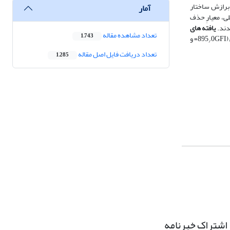
عه بود. پایایی پرسشنامه با محاسبة آلفای کرونباخ با نرم‌افزارSPSS و نیکویی برازش ساختار
آمار
 ­ها و ضرایب عاملی، معیارِ حذف
یافته­ های
تعداد مشاهده مقاله
1,743
0GFI= و
/
تعداد دریافت فایل اصل مقاله
1,285
اشتراک خبرنامه