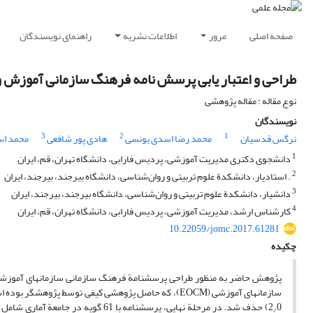
صفحه اصلی
مرور
اطلاعات نشریه
راهنمای نویسندگان
طراحی و اعتبار یابی پرسش نامه فرهنگ سازمانی آموزش و پرورش (EOCQ)(مورد مطالعه: آموزش و پر
نوع مقاله : مقاله پژوهشی
نویسندگان
3
2
1
نرگس قدسیان
محمد رضا اسدی یونسی
هادی پور شافعی
محمد اس
1
دانشجوی دکتری مدیریت آموزشی، پردیس فارابی، دانشگاه تهران، قم، ایران
2
. استادیار، دانشکدة علوم تربیتی و روان‌شناسی، دانشگاه بیرجند، بیرجند، ایران
3
دانشیار، دانشکدة علوم تربیتی و روان‌شناسی، دانشگاه بیرجند، بیرجند، ایران
4
کارشناس‌ ارشد، مدیریت آموزشی، پردیس فارابی، دانشگاه تهران، قم، ایران
10.22059/jomc.2017.61281
چکیده
پژوهش حاضر به­ منظور طراحی پرسشنامة فرهنگ سازمانی سازمان­های آموزشی و
0) حذف­ شد. در مرحلة نهایی، پرسشنامه با 61 گویه در جامعة آماری شامل 189 نفر کارکنان آموزش‌وپرورش استان خراسان جنوبی اجرا­ شد. مقدار 798
2
/