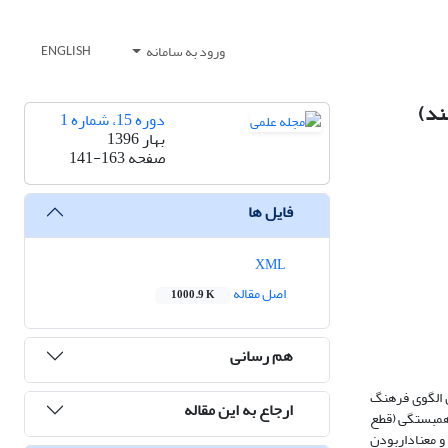
ورود به سامانه
ENGLISH
دوره 15، شماره 1
بهار 1396
صفحه
141-163
فایل ها
XML
اصل مقاله
1000.9 K
هم رسانی
س الگوی فرهنگ
ارجاع به این مقاله
به دلایلی از جمله کم­بودن ضریب همبستگی (قطع
KMO= و معناداربودن