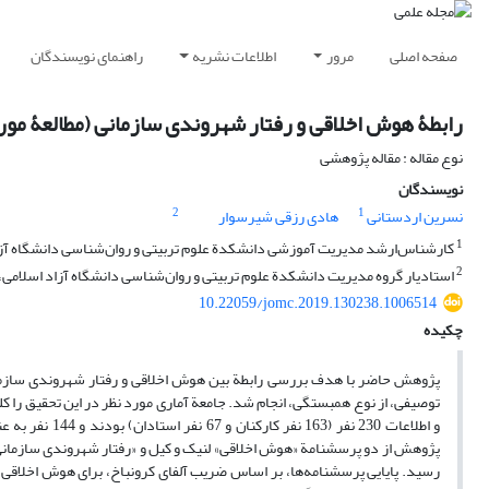
صفحه اصلی
مرور
اطلاعات نشریه
راهنمای نویسندگان
رابطۀ هوش اخلاقی و رفتار شهروندی سازمانی (مطالعۀ مورد
نوع مقاله : مقاله پژوهشی
نویسندگان
2
1
نسرین اردستانی
هادی رزقی شیرسوار
1
کارشناس‌ارشد مدیریت آموزشی دانشکدة علوم تربیتی و روان‌شناسی دانشگاه آزاد
2
استادیار گروه مدیریت دانشکدة علوم تربیتی و روان‌شناسی دانشگاه آزاد اسلامی، 
10.22059/jomc.2019.130238.1006514
چکیده
پژوهش حاضر با هدف بررسی رابطة بین هوش اخلاقی و رفتار شهروندی سازمانی
توصیفی، از نوع همبستگی، انجام شد. جامعة آماری مورد نظر در این تحقیق را ک
و اطلاعات 230 
پژوهش از دو پرسش‏نامة «هوش اخلاقی» لنیک و کیل و «رفتار شهروندی سازمانی
رسید. پایایی پرسش‏نامه‌ها، بر اساس ضریب آلفای کرونباخ، برای هوش اخلاقی 86