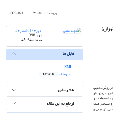
ورود به سامانه
ENGLISH
هران)
دوره 17، شماره 1
بهار 1398
صفحه
45-64
فایل ها
XML
اصل مقاله
807.63 K
 از روش تحقیق
هم رسانی
اس آخرین آمار
یرهای مورد استفاده در
ارجاع به این مقاله
 استاد راهنما
ماری توصیفی و