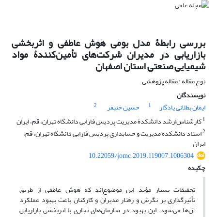
بررسی رابطۀ مدل بومی هوش عاطفی و اثربخشی
بازاریابی در مدیران شرکت‌های تأمین‌کنندۀ مواد
شیمیایی صنعتی استان اصفهان
نوع مقاله : مقاله پژوهشی
نویسندگان
2
1
ایمان بطلانی یادگار
حسین خنیفر
1
کارشناس‌ارشد دانشکدة مدیریت پردیس فارابی دانشگاه تهران، قم، ایران
2
استاد دانشکدة مدیریت و حسابداری پردیس فارابی دانشگاه تهران، قم،
ایران
10.22059/jomc.2019.119007.1006304
چکیده
تحقیقات بسیار مؤید این موضوع‌اند که هوش عاطفی از طریق
تأثیرگذاری بر نگرش و رفتار مدیران و کارکنان باعث بهبود عملکرد
آن‌ها می‌شود. این بهبود در سازمان‌های تجاری با اثربخشی بازاریابی