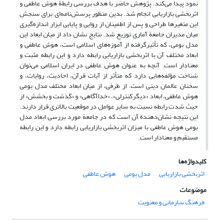
نمود پیدا می‌کند. پژوهش حاضر با هدف بررسی رابطة هوش عاطفی و
اثربخشی بازاریابی انجام شد. بدین منظور پرسش‌نامه‌ای برای سنجش
این متغیرها طراحی و پس از اطمینان از روایی و پایایی ابزار اندازه‌گیری
میان مدیران جامعة آماری توزیع شد. نتایج نشان داد از میان ابعاد این
مدل بومی، که تأثیرگرفته از آموزه‌های اسلامی است، هوش عاطفی و
ابعاد مختلف آن با اثربخشی بازاریابی رابطه دارد و این رابطه مثبت و
معنادار است. آنچه به عنوان هوش عاطفی در ایران اسلامی می‌توان
شناخت مؤلفه‌هایی دارد که متأثر از آیات قرآن، احادیث، روایات، و
سخنان عالمان دینی است. از طرفی، از میان ابعاد مختلف مدل بومی
هوش عاطفی، ابعاد «دیگرکنترلی»، «خداآگاهی» و «گذشت و بخشش» از
حیث شدت رابطه نسبت به سایر عوامل در موقعیت بالاتری قرار دارند.
این نتیجه نشان‌دهندة آن است که در جامعة مورد بررسی ابعاد مدل
بومی هوش عاطفی با میزان اثربخشی بازاریابی رابطه دارد و این رابطه
مستقیم و معنادار است.
کلیدواژه‌ها
اثربخشی بازاریابی
مدل بومی
هوش عاطفی
موضوعات
فرهنگ سازمانی و معنویت