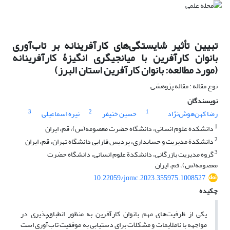
تبیین تأثیر شایستگی‌های کارآفرینانه بر تاب‌آوری
بانوان کارآفرین با میانجیگری انگیزۀ کارآفرینانه
(مورد مطالعه: بانوان کارآفرین استان البرز)
نوع مقاله : مقاله پژوهشی
نویسندگان
3
2
1
رضا کهن‌هوش‌نژاد
حسین خنیفر
نیره اسماعیلی
1
دانشکدة علوم انسانی، دانشگاه حضرت معصومه(س)، قم، ایران
2
دانشکدة مدیریت و حسابداری، پردیس فارابی دانشگاه تهران، قم، ایران
3
گروه مدیریت بازرگانی، دانشکدة علوم انسانی، دانشگاه حضرت
معصومه(س)، قم، ایران
10.22059/jomc.2023.355975.1008527
چکیده
یکی از ظرفیت‌های مهم بانوان کارآفرین به منظور انطباق‌پذیری در
مواجهه با ناملایمات و مشکلات برای دستیابی به موفقیت تاب‌آوری است