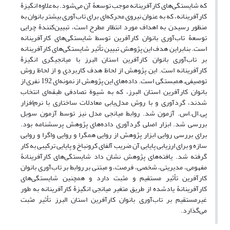
که شایستگی‌های کارآفرینانه موجب توسعۀ آن می‌شود. به‌علاوه انگیزۀ
کارآفرینانه، که به عنوان نیروی محرکه‌ای برای تاب‌آوری بیشتر بانوان به
منظور رسیدن به اهداف مورد انتظار مطرح است، تبیین‌کنندۀ چرایی
توسعۀ تاب‌آوری بانوان کارآفرین توسط شایستگی‌های کارآفرینانه
است. بنابراین هدف این پژوهش تبیین تأثیر شایستگی‌های کارآفرینانه
بر تاب‌آوری بانوان کارآفرین استان البرز با میانجیگری انگیزۀ
کارآفرینانه است. این پژوهش از لحاظ هدف کاربردی و از لحاظ روش
توصیفی‌ـ همبستگی است. داده‌های این پژوهش از نمونه‌ای 192 نفری از
بانوان کارآفرین استان البرز، که به شیوة تصادفی طبقه‌ای انتخاب
شدند، گردآوری و با روش مدل‌یابی معادلات ساختاری با نرم‌افزار
پی.ال.اس. آزمون شد. روابط میانجی مدل نیز توسط آزمون سوبل
بررسی شد. ابزار اصلی گردآوری داده‌های پژوهش پرسشنامه بود.
برای بررسی روایی ابزار پژوهش از روایی همگرا و روایی واگرا و روایی
سازه و برای ارزیابی پایایی آن ضریب آلفای کرونباخ و پایایی ترکیبی به کار
گرفته شد. یافته‌های پژوهش نشان داد شایستگی‌های کارآفرینانۀ
مفهومی، مدیریتی، شخصی، فرصت، و مبتنی بر روابط بر تاب‌آوری بانوان
کارآفرین تأثیر مستقیم و مثبت دارد و همچنین شایستگی‌های
کارآفرینانۀ یادشده از طریق متغیر میانجی انگیزۀ کارآفرینانه به طور
غیرمستقیم بر تاب‌آوری بانوان کارآفرین استان البرز تأثیر مثبت
می‌گذارد.