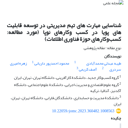
شناسایی مهارت های تیم مدیریتی در توسعه قابلیت
های پویا در کسب وکارهای نوپا (مورد مطالعه:
کسب‌وکارهای حوزة فناوری اطلاعات)
نوع مقاله : مقاله پژوهشی
نویسندگان
1
1
طیبه عبدلی محمدآبادی
محمود احمدپور داریانی
زهره امیری
3
2
سردری
آصف کریمی
1
گروه کسب‌وکار جدید، دانشکدة کارآفرینی، دانشگاه تهران، تهران، ایران
2
گروه علوم اقتصادی و مدیریت اجرایی، دانشکدة علوم اجتماعی، دانشگاه
آکدنیز، آنتالیا، ترکیه
3
دانشکدة مدیریت و حسابداری، دانشکدگان فارابی، دانشگاه تهران، تهران،
ایران
10.22059/jomc.2023.360482.1008563
چکیده