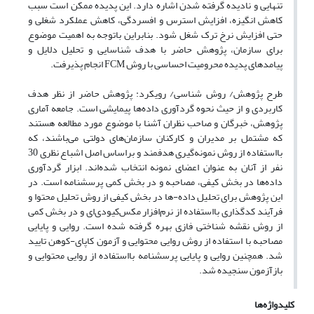
تنهایی و نادیده گرفته شدن اشاره دارد. این پدیده ممکن است سبب
کاهش انگیزه، افزایش استرس و افسردگی، کاهش عملکرد شغلی و
حتی افزایش نرخ ترک شغل شود. بنابراین باتوجه به اهمیت موضوع
برای سازمان، پژوهش حاضر با هدف شناسایی و تحلیل دلایل و
پیامدهای پدیده محرومیت احساسی با روش FCM انجام پذیرفت.
طرح پژوهش/ روش شناسی/ رویکرد: پژوهش حاضر از نظر هدف
کاربردی و از حیث نحوه گردآوری داده‌ها پیمایشی است. جامعه آماری
پژوهش، خبرگان و صاحب نظران آشنا با موضوع مورد مطالعه هستند
که مشتمل بر مدیران و کارکنان سازمان‌های دولتی می‌باشند، که
بااستفاده از روش نمونه‌گیری هدفمند و براساس اصل اشباع نظری 30
نفر از ‏آنان به عنوان اعضای نمونه انتخاب شده‌اند. ابزار گردآوری
داده‌ها در بخش کیفی، مصاحبه و در بخش کمی پرسشنامه است. در
این پژوهش برای تحلیل داده-ها در بخش کیفی از روش تحلیل محتوا و
فرآیند کدگذاری بااستفاده از نرم‌افزار مکس‌کیو‌دی‌ای و در بخش کمی
از روش نقشه شناختی فازی بهره گرفته شده است. روایی و پایایی
مصاحبه با استفاده از روش روایی محتوایی و آزمون کاپای-کوهن تایید
شد. همچنین روایی و پایایی پرسشنامه بااستفاده از روایی محتوایی و
بازآزمون سنجیده شد.
کلیدواژه‌ها