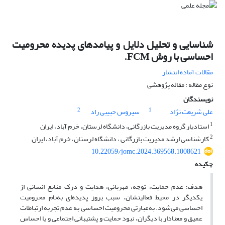
شناسایی و تحلیل دلایل و پیامدهای پدیده محرومیت
احساسی با روش FCM.
مقالات آماده انتشار
نوع مقاله : مقاله پژوهشی
نویسندگان
2
1
علی شریعت نژاد
سیروس حبیبی راد
1
استادیار گروه مدیریت بازرگانی، دانشگاه لرستان، خرم آباد، ایران
2
کارشناسی ارشد مدیریت بازرگانی ، دانشگاه لرستان، خرم آباد، ایران
10.22059/jomc.2024.369568.1008621
چکیده
هدف؛ عدم حمایت، توجه، مهربانی، هدایت و درک منابع انسانی از
یکدیگر در محیط فعالیتشان، سبب بروز پدیده‌ای به‌نام محرومیت
احساسی می‌شود. به‌عبارتی محرومیت احساسی به عدم تجربه ارتباطات
عمیق و معنادار با دیگران، نبود حمایت و پشتیبانی اجتماعی و یا احساس