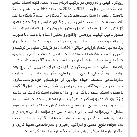
رویکرد کیفی و به روش فراترکیب انجام شده است. کلیة اسناد علمی
یافت‌شده بین سال‌های 2012 تا 2023 به تعداد 567 سند علمی جامعة
پژوهش حاضر را شکل می‌دهند که در 7 پایگاه خارجی و 5 پایگاه داخلی
یافت شده‌اند. 24 سند علمی پس از واکاوی عناوین و چکیده و محتوا
گزینش و تحلیل شدند. تحلیل یافته‏ها با روش تحلیل تم انجام شد. به
منظور تأمین کیفیت پژوهش، واکاوی و تحلیل اسناد با دقت بالا صورت
پذیرفت و همچنین از نظرات و پیشنهادهای دو خبره به وسیلة ابزار
برنامة مهارت‌های ارزیابی حیاتی (CASP)، در گزینش منابع فراترکیب و
کنترل کیفیت یافته‌ها استفاده شد. پایایی داده‌های کیفی از طریق
کدگذاری مجدد توسط کدگذار دوم با ضریب توافق 87 درصد تأیید شد.
یافته‌ها نشان داد شایستگی‎های خودتوسعه‎ای مدیران در پنج بعد
توانایی، ویژگی‌های فردی و حرفه‌ای، نگرش، دانش، و مهارت
سازماندهی شدند. حیطة توانایی از مؤلفه‎های خودتوانمندسازی،
خودمدیریتی، خودآگاهی، و خودراهبری تشکیل شده و شامل 19 گویه
یا مفهوم است. حیطة ویژگی دارای 12زیرمؤلفه است که تحت دو مؤلفة
ویژگی‎های فردی و ویژگی‎های حرفه‎ای سازماندهی شده‌اند. اشتیاق به
بهبود و خودباورمندی مؤلفه‌های حیطة نگرش هستند که در مجموع
شامل 7 زیرمؤلفه است. در حیطة دانش دو مؤلفة دانش حرفه‌ای و
دانش موقعیت با 8 زیرمؤلفه شناسایی شده‎اند. 13 زیرمؤلفه نیز تحت
سه مؤلفة بلوغ ذهنی و ادراکی، رهبری و سازماندهی محیط کاری، و
برقراری ارتباط بین‌فردی اثربخش حیطة مهارت را ایجاد کرده‎اند.