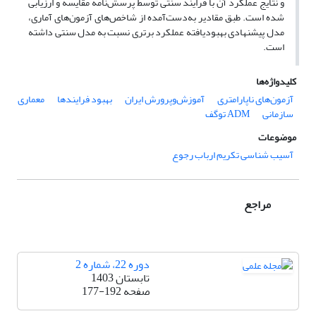
و نتایج عملکرد آن با فرایند سنتی توسط پرسش‌نامه مقایسه و ارزیابی
شده است. طبق مقادیر به‌دست‌آمده از شاخص‌های آزمون‌های آماری،
مدل پیشنهادی بهبودیافته عملکرد برتری نسبت به مدل سنتی داشته
است.
کلیدواژه‌ها
آزمون‌های ناپارامتری
آموزش‌و‌پرورش ایران
بهبود فرایندها
معماری
سازمانی
ADM توگف
موضوعات
آسیب شناسی تکریم ارباب رجوع
مراجع
دوره 22، شماره 2
تابستان 1403
صفحه
177-192