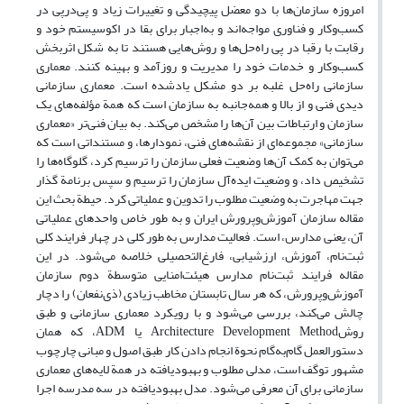
امروزه سازمان‌ها با دو معضل پیچیدگی و تغییرات زیاد و پی‌درپی در
کسب‌وکار و فناوری مواجه‌اند و به‌اجبار برای بقا در اکوسیستم خود و
رقابت با رقبا در پی راه‌حل‌ها و روش‌هایی هستند تا به شکل اثربخش
کسب‌وکار و خدمات خود را مدیریت و روزآمد و بهینه کنند‌. معماری
سازمانی راه‌حل غلبه بر دو مشکل یادشده است. معماری سازمانی
دیدی فنی و از بالا و همه‌جانبه به سازمان است که همة مؤلفه‌های یک
سازمان و ارتباطات بین آن‌ها را مشخص می‌کند. به بیان فنی‌تر «معماری
سازمانی» مجموعه‌ای از نقشه‌های فنی، نمودارها، و مستنداتی است که
می‌توان به کمک آن‌ها وضعیت فعلی سازمان را ترسیم کرد، گلوگاه‌ها را
تشخیص داد، و وضعیت ایده‌آل سازمان را ترسیم و سپس برنامة گذار
جهت مهاجرت به وضعیت مطلوب را تدوین و عملیاتی کرد. حیطة بحث این
مقاله سازمان آموزش‌و‌پرورش ایران و به طور خاص واحدهای عملیاتی
آن، یعنی مدارس، است. فعالیت مدارس به طور کلی در چهار فرایند کلی
ثبت‌نام، آموزش، ارزشیابی، فارغ‌التحصیلی خلاصه می‌شود. در این
مقاله فرایند ثبت‌نام مدارس هیئت‌امنایی متوسطة دوم سازمان
آموزش‌وپرورش، که هر سال تابستان مخاطب زیادی (ذی‌نفعان) را دچار
چالش می‌کند، بررسی می‌شود و با رویکرد معماری سازمانی و طبق
روشArchitecture Development Method یا ADM، که همان
دستورالعمل گام‌به‌گام نحوة انجام دادن کار طبق اصول و مبانی چارچوب
مشهور توگف است، مدلی مطلوب و بهبودیافته در همة لایه‌های معماری
سازمانی برای آن معرفی می‌شود. مدل بهبودیافته در سه مدرسه اجرا