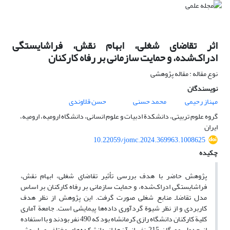
اثر تقاضای شغلی، ابهام نقش، فراشایستگی
ادراک‌شده، و حمایت سازمانی بر رفاه کارکنان
نوع مقاله : مقاله پژوهشی
نویسندگان
مهناز رحیمی
محمد حسنی
حسن قلاوندی
گروه علوم تربیتی، دانشکدة ادبیات و علوم انسانی، دانشگاه ارومیه، ارومیه،
ایران
10.22059/jomc.2024.369963.1008625
چکیده
پژوهش حاضر با هدف بررسی تأثیر تقاضای شغلی، ابهام نقش،
فراشایستگی ادراک‌شده، و حمایت سازمانی بر رفاه کارکنان بر اساس
مدل تقاضا‌ـ منابع شغلی صورت گرفت. این پژوهش از نظر هدف
کاربردی و از نظر شیوة گردآوری داده‌ها پیمایشی است. جامعة آماری
کلیة کارکنان دانشگاه رازی کرمانشاه بود که 490 نفر بودند و با استفاده
از جدول مورگان 215 نفر از آن‌ها از دانشکده‌های مختلف و با روش