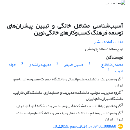
آسیب‌شناسی مشاغل خانگی و تبیین پیشران‌های
توسعه فرهنگ کسب‌وکارهای خانگی نوین
مقالات آماده انتشار
نوع مقاله : مقاله پژوهشی
نویسندگان
3
2
1
محمدرضا فلاح
حسین خنیفر
محبوبه راشدی
جواد
4
ادیب
1
گروه مدیریت،دانشکده علوم انسانی، دانشگاه حضرت معصومه (س) قم،
ایران
2
گروه مدیریت دولتی، دانشکده مدیریت و حسابداری، دانشکدگان فارابی،
دانشگاه تهران، قم، ایران
3
گروه فناوری اطلاعات، دانشکده فنی و مهندسی، دانشگاه قم، قم، ایران
4
گروه مهندسی صنایع، دانشکده فنی مهندسی، دانشگاه علوم تحقیقات،
تهران، ایران
10.22059/jomc.2024.375943.1008660