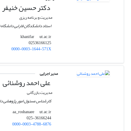
دکتر حسین خنیفر
مدیریت و برنامه ریزی
استاد دانشکدگان فارابی دانشگاه 
ut.ac.ir
khanifar
02536166125
0000-0003-1644-571X
مدیر اجرایی
علی احمد روشنائی
مدیریت بازرگانی
کارشناس مسئول امور پژوهشی دان
ut.ac.ir
aa_roshanaee
025-36166244
0000-0003-4788-6876