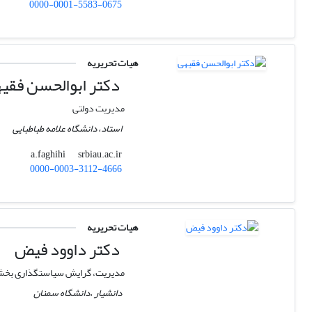
0000-0001-5583-0675
هیات تحریریه
دکتر ابوالحسن فقی
مدیریت دولتی
استاد، دانشگاه علامه طباطبایی
srbiau.ac.ir
a.faghihi
0000-0003-3112-4666
هیات تحریریه
دکتر داوود فیض
مدیریت، گرایش سیاستگذاری بخ
دانشیار ،دانشگاه سمنان