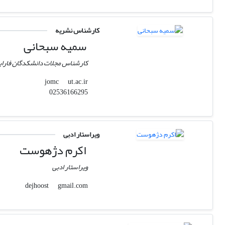
کارشناس نشریه
سمیه سبحانی
کارشناس مجلات دانشکدگان فارابی
ut.ac.ir
jomc
02536166295
ویراستار ادبی
اکرم دژهوست
ویراستار ادبی
gmail.com
dejhoost