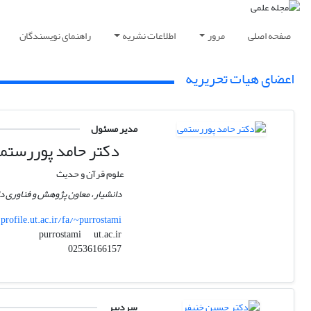
صفحه اصلی
مرور
اطلاعات نشریه
راهنمای نویسندگان
اعضای هیات تحریریه
مدیر مسئول
دکتر حامد پوررستم
علوم قرآن و حدیث
دانشیار، معاون پژوهش و فناوری د
profile.ut.ac.ir/fa/~purrostami
ut.ac.ir
purrostami
02536166157
سردبیر