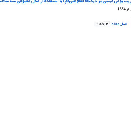
ریت بومی مبتنی بر دیدگاه امام علی(ع) با استفاده از مدل مفهومی سه شاخ
اصل مقاله
995.54 K