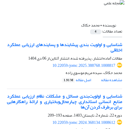
نویسنده =
محمد حکاک
تعداد مقالات:
4
شناسایی و اولویت بندی پیشایندها و پسایندهای ارزیابی عملکرد
اخلاقی
مقالات آماده انتشار، پذیرفته شده، انتشار آنلاین از
06 دی 1404
10.22059/jomc.2025.388768.1008817
محمد حکاک، سیده مریم موسوی زاده
مشاهده مقاله
اصل مقاله
1.91 M
شناسایی و اولویت‌بندی مسائل و مشکلات نظام ارزیابی عملکرد
منابع انسانی استانداری چهارمحال‌وبختیاری و ارائة راهکارهایی
برای برطرف کردن آن‌ها
دوره 22، شماره 2، تابستان 1403، صفحه
193-209
10.22059/jomc.2024.368134.1008612