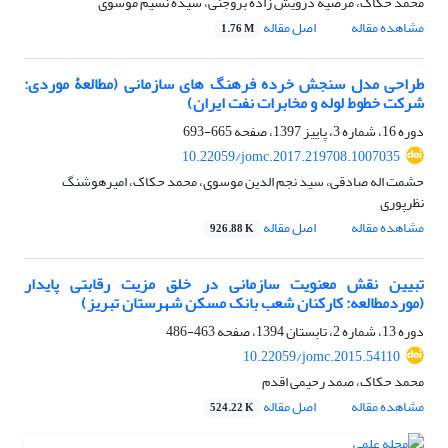
محمد حکاک، مرضیه درویش زاده بروجنی، سیده نسیم موسوی
مشاهده مقاله
اصل مقاله
1.76 M
طراحی مدل سنجش خرده فرهنگ های سازمانی (مطالعۀ موردی:
شرکت خطوط لوله و مخابرات نفت ایران)
دوره 16، شماره 3، پاییز 1397، صفحه
665-693
10.22059/jomc.2017.219708.1007035
حشمت اله صادقی، سید نجم الدین موسوی، محمد حکاک، امیرهوشنگ
نظرپوری
مشاهده مقاله
اصل مقاله
926.88 K
تبیین نقش معنویت سازمانی در خلق مزیت رقابتی پایدار
(موردمطالعه: کارکنان شعب بانک مسکن شهرستان تبریز)
دوره 13، شماره 2، تابستان 1394، صفحه
463-486
10.22059/jomc.2015.54110
محمد حکاک، صمد رحیمی اقدم
مشاهده مقاله
اصل مقاله
524.22 K