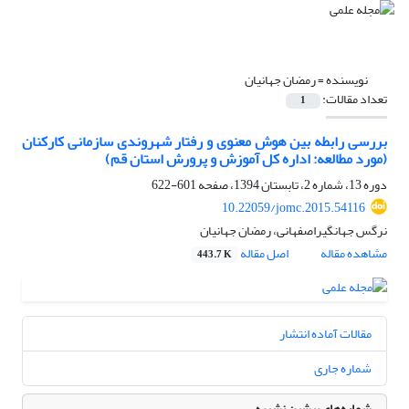
نویسنده =
رمضان جهانیان
تعداد مقالات:
1
بررسی رابطه بین هوش معنوی و رفتار شهروندی سازمانی کارکنان
(مورد مطالعه: اداره کل آموزش و پرورش استان قم)
دوره 13، شماره 2، تابستان 1394، صفحه
601-622
10.22059/jomc.2015.54116
نرگس جهانگیراصفهانی، رمضان جهانیان
مشاهده مقاله
اصل مقاله
443.7 K
مقالات آماده انتشار
شماره جاری
شماره‌های پیشین نشریه