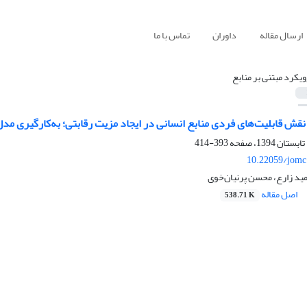
ارسال مقاله
داوران
تماس با ما
ویکرد مبتنی بر منابع
قش قابلیت‌های فردی منابع انسانی در ایجاد مزیت رقابتی؛ به‌کارگیری مدل RIO
393-414
10.22059/jomc
ید زارع، محسن پرنیان‌خوی
اصل مقاله
538.71 K