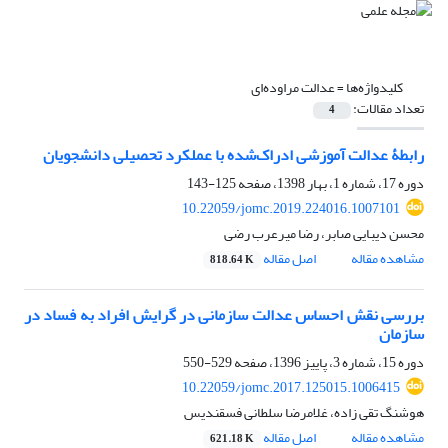
کلیدواژه‌ها =
عدالت مراوده‌ای
تعداد مقالات:
4
رابطۀ عدالت آموزشی ادراک‌شده با عملکرد تحصیلی دانشجویان
دوره 17، شماره 1، بهار 1398، صفحه
125-143
10.22059/jomc.2019.224016.1007101
محسن دیبایی صابر، رضا میرعرب رضی
مشاهده مقاله
اصل مقاله
818.64 K
بررسی نقش احساس عدالت سازمانی در گرایش افراد به فساد در
سازمان
دوره 15، شماره 3، پاییز 1396، صفحه
529-550
10.22059/jomc.2017.125015.1006415
هوشنگ تقی زاده، غلامرضا سلطانی فسقندیس
مشاهده مقاله
اصل مقاله
621.18 K